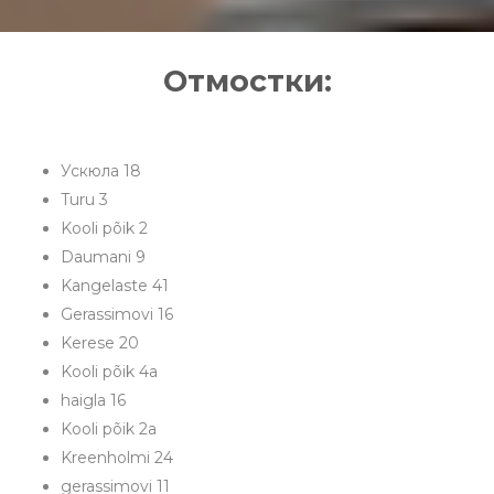
Отмостки:
Ускюла 18
Turu 3
Kooli põik 2
Daumani 9
Kangelaste 41
Gerassimovi 16
Kerese 20
Kooli põik 4а
haigla 16
Kooli põik 2а
Kreenholmi 24
gerassimovi 11